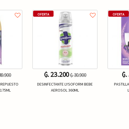
OFERTA
OFERTA
₲. 23.200
₲.
 49.900
₲. 30.900
 REPUESTO
DESINFECTANTE LYSOFORM BEBE
PASTILL
 175ML
AEROSOL 360ML