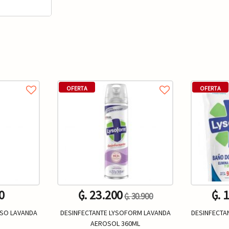
OFERTA
OFERTA
0
₲. 23.200
₲. 
₲. 30.900
ISO LAVANDA
DESINFECTANTE LYSOFORM LAVANDA
DESINFECTA
AEROSOL 360ML