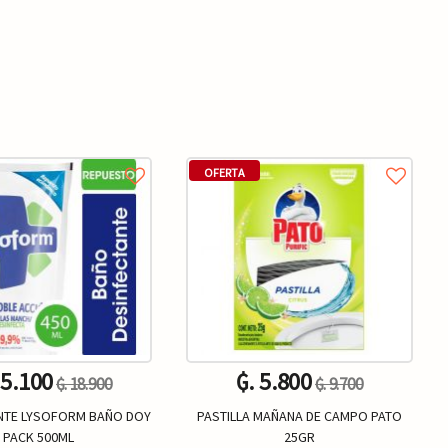
OFERTA
15.100
₲. 5.800
₲. 18.900
₲. 9.700
NTE LYSOFORM BAÑO DOY
PASTILLA MAÑANA DE CAMPO PATO
PACK 500ML
25GR