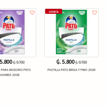
OFERTA
 5.800
₲. 5.800
₲. 9.700
₲. 9.700
A PARA INODORO PATO
PASTILLA PATO BRISA Y PINO 25GR
LAVANDA 25GR