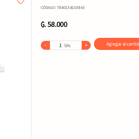
CÓDIGO:
7840154103843
₲. 58.000
Agregar al carrit
Un.
-
+