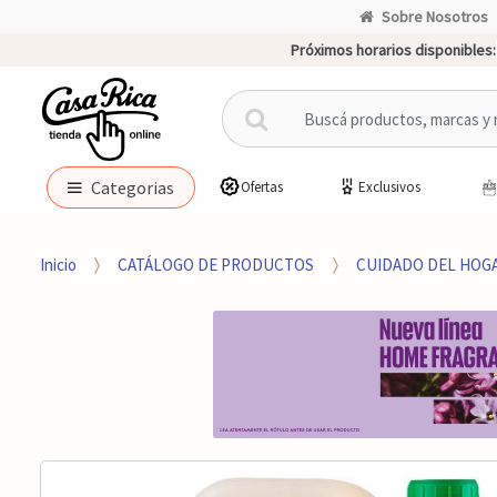
Sobre Nosotros
Próximos horarios disponibles:
B
u
s
c
Categorias
Ofertas
Exclusivos
a
r
p
Inicio
CATÁLOGO DE PRODUCTOS
CUIDADO DEL HOG
o
r
: