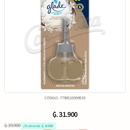
CÓDIGO:
7790520999535
₲. 31.900
₲. 39.900
¡Te ahorrás  ₲. 8.000!