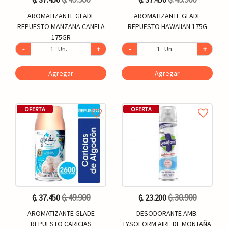
AROMATIZANTE GLADE
AROMATIZANTE GLADE
REPUESTO MANZANA CANELA
REPUESTO HAWAIIAN 175G
175GR
-
Un.
+
-
Un.
+
Agregar
Agregar
OFERTA
OFERTA
₲. 49.900
₲. 30.900
₲. 37.450
₲. 23.200
AROMATIZANTE GLADE
DESODORANTE AMB.
REPUESTO CARICIAS
LYSOFORM AIRE DE MONTAÑA