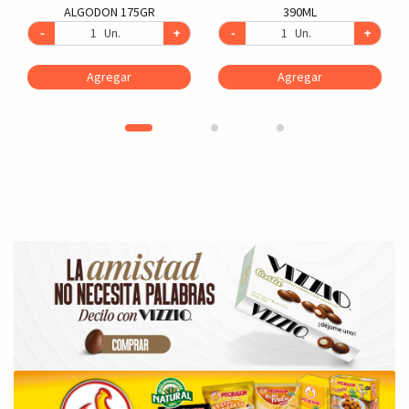
ALGODON 175GR
390ML
-
Un.
+
-
Un.
+
Agregar
Agregar