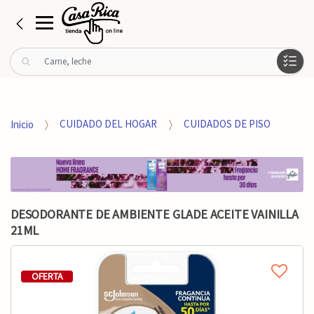
B
u
s
c
a
Inicio
CUIDADO DEL HOGAR
CUIDADOS DE PISO
r
p
o
r
:
DESODORANTE DE AMBIENTE GLADE ACEITE VAINILLA
21ML
OFERTA