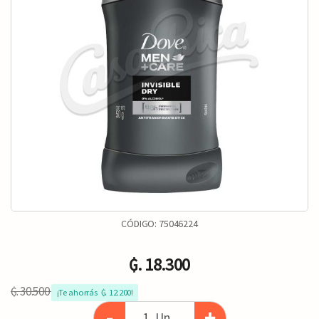
CÓDIGO:
75046224
₲. 18.300
₲. 30.500
¡Te ahorrás  ₲. 12.200!
-
+
Un.