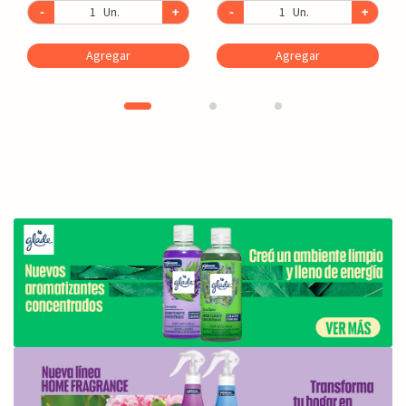
-
Un.
+
-
Un.
+
Agregar
Agregar