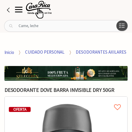
B
u
s
c
a
Inicio
CUIDADO PERSONAL
DESODORANTES AXILARES
r
p
o
r
:
DESODORANTE DOVE BARRA INVISIBLE DRY 50GR
OFERTA