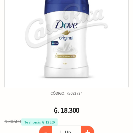
CÓDIGO:
75082734
₲. 18.300
₲. 30.500
¡Te ahorrás  ₲. 12.200!
-
+
Un.