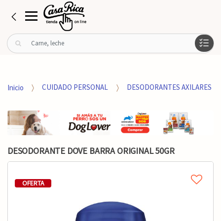
B
u
s
c
a
Inicio
CUIDADO PERSONAL
DESODORANTES AXILARES
r
p
o
r
:
DESODORANTE DOVE BARRA ORIGINAL 50GR
OFERTA