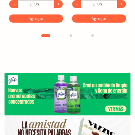
-
Un.
+
-
Un.
+
Agregar
Agregar