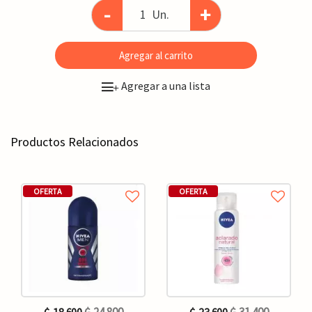
-
+
Un.
Agregar al carrito
Agregar a una lista
+
Productos Relacionados
OFERTA
OFERTA
₲. 24.800
₲. 31.400
₲. 18.600
₲. 23.600