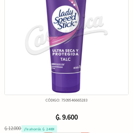
CÓDIGO:
7509546665283
₲. 9.600
₲. 12.000
¡Te ahorrás  ₲. 2.400!