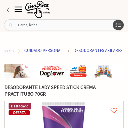
B
u
s
c
a
Inicio
CUIDADO PERSONAL
DESODORANTES AXILARES
r
p
o
r
:
DESODORANTE LADY SPEED STICK CREMA
PRACTITUBO 70GR
Destacado
OFERTA