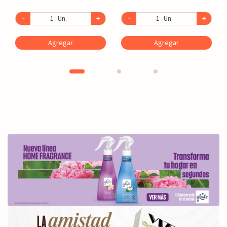
-
Un.
+
-
Un.
+
Agregar
Agregar