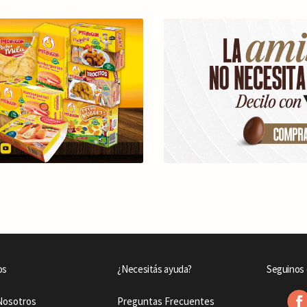
os
¿Necesitás ayuda?
Seguinos 
Nosotros
Preguntas Frecuentes