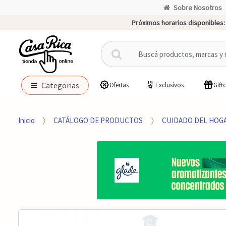
Sobre Nosotros
Próximos horarios disponibles:
B
u
s
c
Categorias
Ofertas
Exclusivos
Gift
a
r
p
Inicio
CATÁLOGO DE PRODUCTOS
CUIDADO DEL HOG
o
r
: