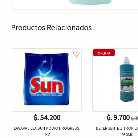
Productos Relacionados
OFERTA
₲. 54.200
₲. 9.700
₲. 
LAVAVAJILLA SUN POLVO PROGRESS
DETERGENTE ZITRON LA
1KG
950ML