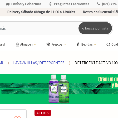
Envíos y Cobertura
Preguntas Frecuentes
(021) 729-
Delivery Sábado 08/ago de 11:00 a 13:00 hs
Retiro en Sucursal:
Sáb
o buscá por lista
card
Almacen
Frescos
Bebidas
Cui
AR
LAVAVAJILLAS/ DETERGENTES
DETERGENTE ACTIVO 100
OFERTA