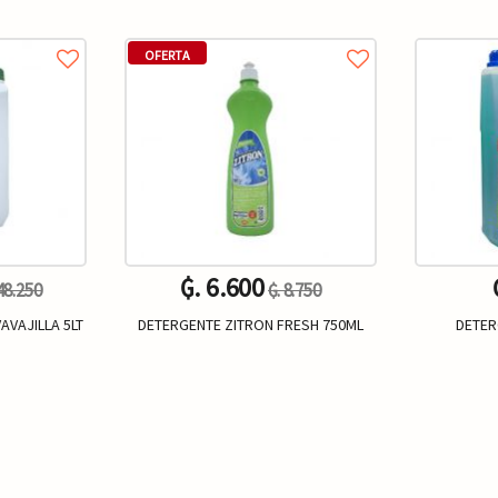
OFERTA
₲. 6.600
 48.250
₲. 8.750
AVAJILLA 5LT
DETERGENTE ZITRON FRESH 750ML
DETER