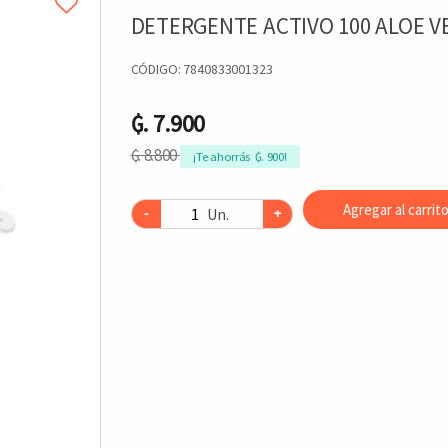
DETERGENTE ACTIVO 100 ALOE V
CÓDIGO:
7840833001323
₲. 7.900
₲. 8.800
¡Te ahorrás  ₲. 900!
Agregar al carrit
Un.
-
+