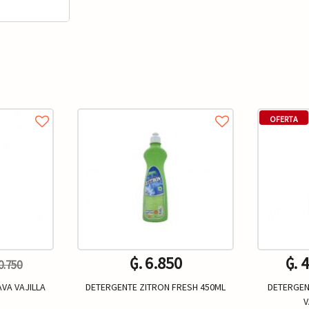
OFERTA
₲. 6.850
₲. 
10.750
VA VAJILLA
DETERGENTE ZITRON FRESH 450ML
DETERGEN
V