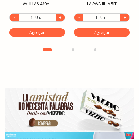
VAJILLAS 480ML
LAVAVAJILLA 5LT
-
Un.
+
-
Un.
+
Agregar
Agregar