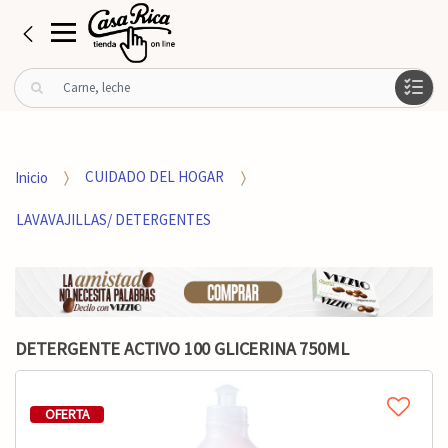
B
u
s
c
a
Inicio
CUIDADO DEL HOGAR
r
p
LAVAVAJILLAS/ DETERGENTES
o
r
:
DETERGENTE ACTIVO 100 GLICERINA 750ML
OFERTA