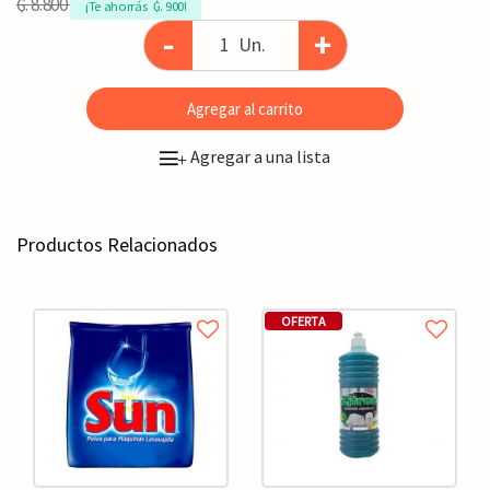
₲. 8.800
¡Te ahorrás  ₲. 900!
-
+
Un.
Agregar al carrito
Agregar a una lista
+
Productos Relacionados
OFERTA