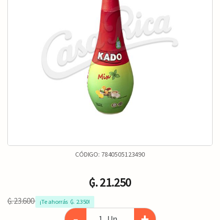
CÓDIGO:
7840505123490
₲. 21.250
₲. 23.600
¡Te ahorrás  ₲. 2.350!
-
+
Un.