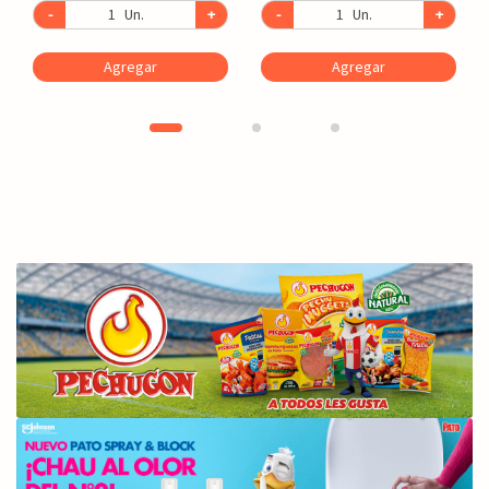
-
Un.
+
-
Un.
+
Agregar
Agregar