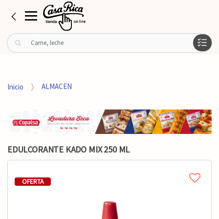
B
u
s
c
a
Inicio
ALMACEN
r
p
o
r
:
EDULCORANTE KADO MIX 250 ML
OFERTA