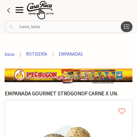
B
u
s
c
a
Inicio
ROTISERÍA
EMPANADAS
r
p
o
r
:
EMPANADA GOURMET STROGONOF CARNE X UN.