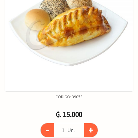
CÓDIGO:
39053
₲. 15.000
-
+
Un.