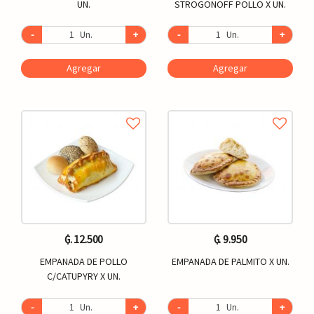
UN.
STROGONOFF POLLO X UN.
-
Un.
+
-
Un.
+
Agregar
Agregar
₲. 12.500
₲. 9.950
EMPANADA DE POLLO
EMPANADA DE PALMITO X UN.
C/CATUPYRY X UN.
-
Un.
+
-
Un.
+