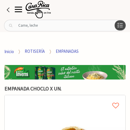
B
u
s
c
a
Inicio
ROTISERÍA
EMPANADAS
r
p
o
r
:
EMPANADA CHOCLO X UN.