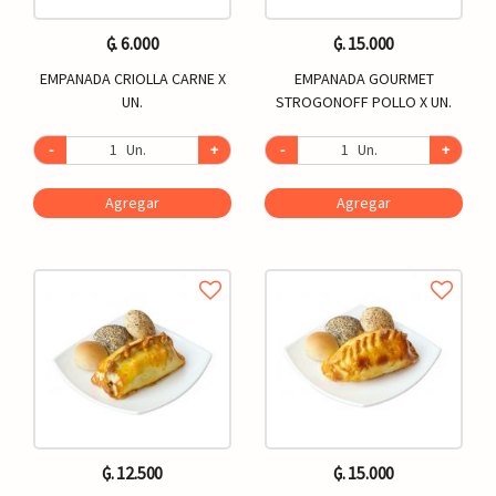
₲. 6.000
₲. 15.000
EMPANADA CRIOLLA CARNE X
EMPANADA GOURMET
UN.
STROGONOFF POLLO X UN.
-
Un.
+
-
Un.
+
Agregar
Agregar
₲. 12.500
₲. 15.000