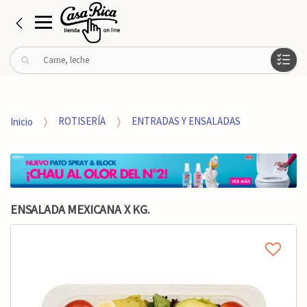
B
u
s
c
a
Inicio
ROTISERÍA
ENTRADAS Y ENSALADAS
r
p
o
r
:
ENSALADA MEXICANA X KG.