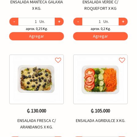
ENSALADA MANTECA GALAXIA
ENSALADA VERDE C/
X KG.
ROQUEFORT X KG
-
Un.
+
-
Un.
+
aprox. 0,25 Kg.
aprox. 0,2 Kg.
Agregar
Agregar
₲. 130.000
₲. 105.000
ENSALADA FRESCA C/
ENSALADA AGRIDULCE X KG.
ARANDANOS X KG.