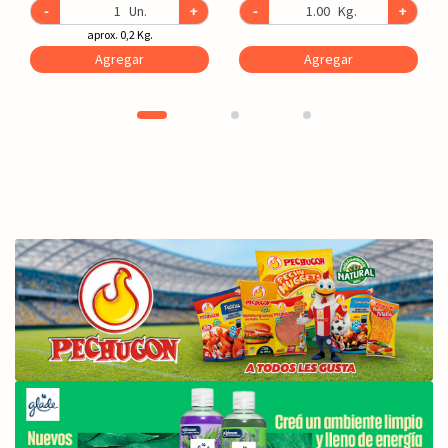
-
Un.
+
-
Kg.
+
aprox. 0,2 Kg.
Agregar
Agregar