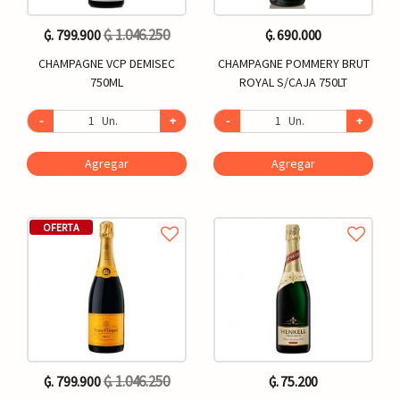
₲. 1.046.250
₲. 799.900
₲. 690.000
CHAMPAGNE VCP DEMISEC
CHAMPAGNE POMMERY BRUT
750ML
ROYAL S/CAJA 750LT
-
Un.
+
-
Un.
+
Agregar
Agregar
OFERTA
₲. 1.046.250
₲. 799.900
₲. 75.200