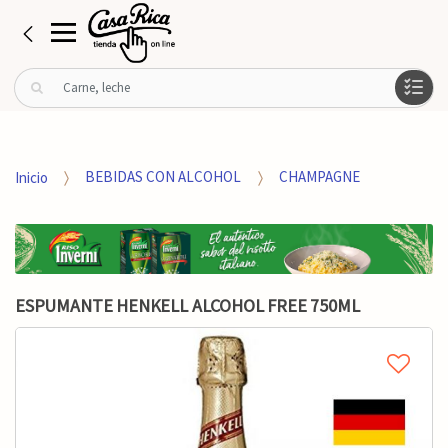
B
u
s
c
a
Inicio
BEBIDAS CON ALCOHOL
CHAMPAGNE
r
p
o
r
:
ESPUMANTE HENKELL ALCOHOL FREE 750ML