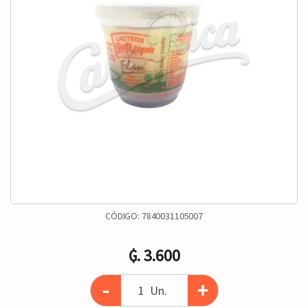
CÓDIGO:
7840031105007
₲. 3.600
-
+
Un.