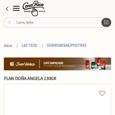
B
u
s
c
a
Inicio
LACTEOS
SOBREMESAS/POSTRES
r
p
o
r
:
FLAN DOÑA ANGELA 130GR