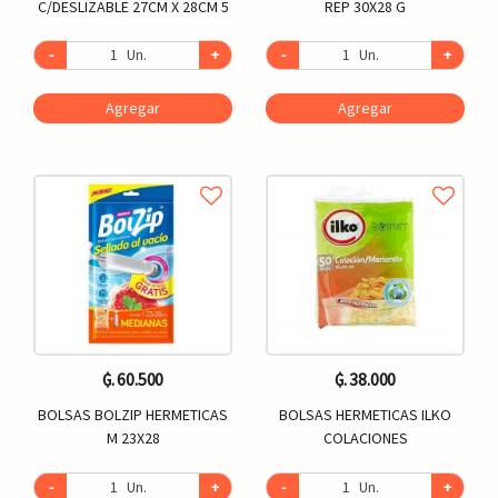
C/DESLIZABLE 27CM X 28CM 5
REP 30X28 G
-
Un.
+
-
Un.
+
Agregar
Agregar
₲. 60.500
₲. 38.000
BOLSAS BOLZIP HERMETICAS
BOLSAS HERMETICAS ILKO
M 23X28
COLACIONES
-
Un.
+
-
Un.
+