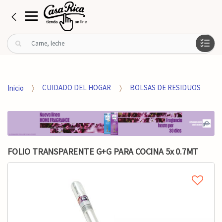
B
u
s
c
a
Inicio
CUIDADO DEL HOGAR
BOLSAS DE RESIDUOS
r
p
o
r
:
FOLIO TRANSPARENTE G+G PARA COCINA 5x 0.7MT