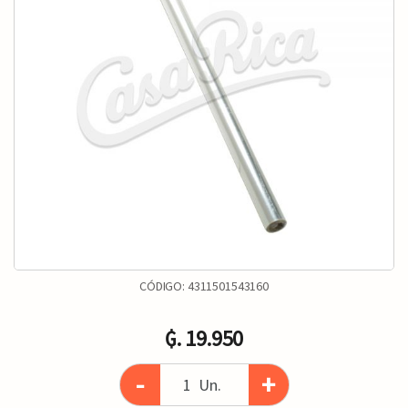
CÓDIGO:
4311501543160
₲. 19.950
-
+
Un.