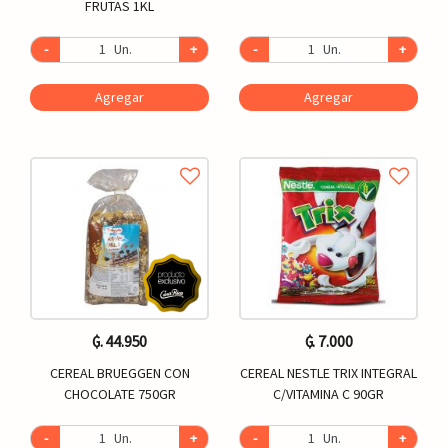
FRUTAS 1KL
-
Un.
+
-
Un.
+
Agregar
Agregar
₲. 44.950
₲. 7.000
CEREAL BRUEGGEN CON
CEREAL NESTLE TRIX INTEGRAL
CHOCOLATE 750GR
C/VITAMINA C 90GR
-
Un.
+
-
Un.
+