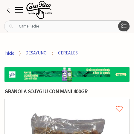
B
u
s
c
a
Inicio
DESAYUNO
CEREALES
r
p
o
r
:
GRANOLA SOJYGLU CON MANI 400GR