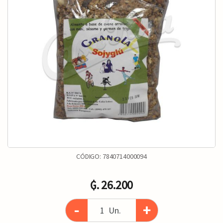
CÓDIGO:
7840714000094
₲. 26.200
-
+
Un.