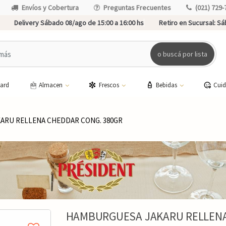
Envíos y Cobertura
Preguntas Frecuentes
(021) 729-
Delivery Sábado 08/ago de 15:00 a 16:00 hs
Retiro en Sucursal:
Sáb
o buscá por lista
card
Almacen
Frescos
Bebidas
Cui
ARU RELLENA CHEDDAR CONG. 380GR
HAMBURGUESA JAKARU RELLENA