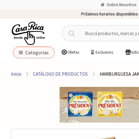
Sobre Nosotros
Próximos horarios disponibles:
B
u
s
c
Categorias
Ofertas
Exclusivos
Gift
a
r
p
Inicio
CATÁLOGO DE PRODUCTOS
HAMBURGUESA JAK
o
r
: