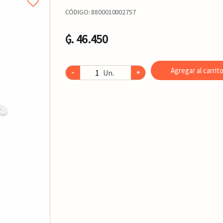
CÓDIGO:
8800010002757
₲. 46.450
Agregar al carrit
Un.
-
+