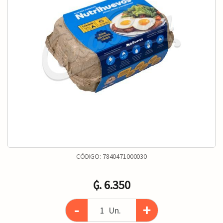
CÓDIGO:
7840471000030
₲. 6.350
-
+
Un.