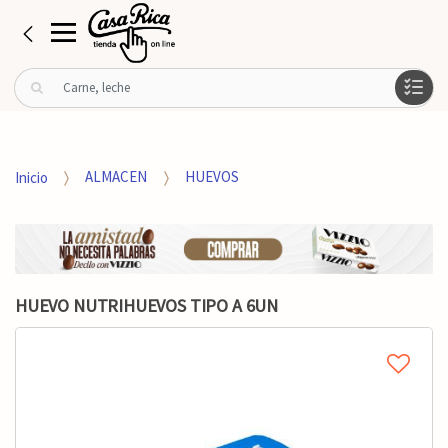
B
u
s
c
a
Inicio
ALMACEN
HUEVOS
r
p
o
r
:
HUEVO NUTRIHUEVOS TIPO A 6UN