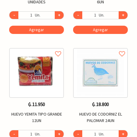
UNIDADES
6UN
-
Un.
+
-
Un.
+
Agregar
Agregar
₲. 11.950
₲. 18.800
HUEVO YEMITA TIPO GRANDE
HUEVO DE CODORNIZ EL
12UN
PALOMAR 24UN
-
Un.
+
-
Un.
+