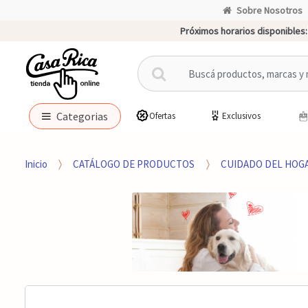
Sobre Nosotros
Próximos horarios disponibles:
B
u
s
c
Categorias
Ofertas
Exclusivos
a
r
p
Inicio
CATÁLOGO DE PRODUCTOS
CUIDADO DEL HOG
o
r
: