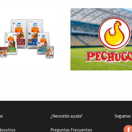
os
¿Necesitás ayuda?
Seguinos 
Nosotros
Preguntas Frecuentes