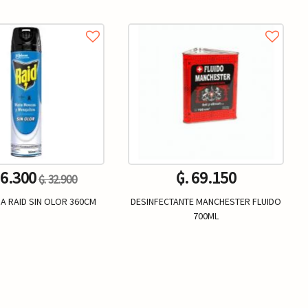
26.300
₲. 69.150
₲. 32.900
DA RAID SIN OLOR 360CM
DESINFECTANTE MANCHESTER FLUIDO
700ML