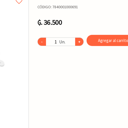
CÓDIGO:
7840001000691
₲. 36.500
Agregar al carrit
Un.
-
+