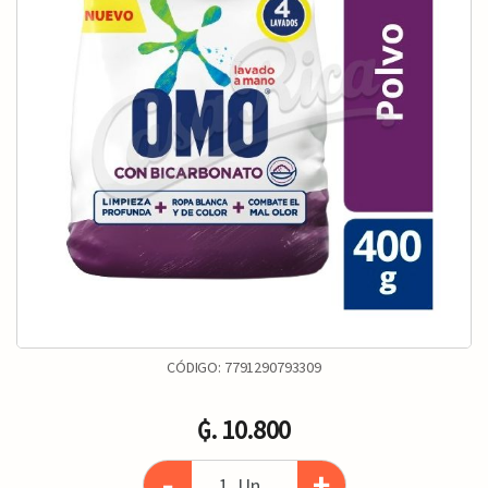
CÓDIGO:
7791290793309
₲. 10.800
-
+
Un.