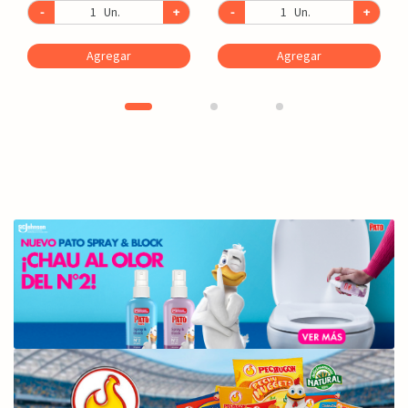
-
Un.
+
-
Un.
+
Agregar
Agregar