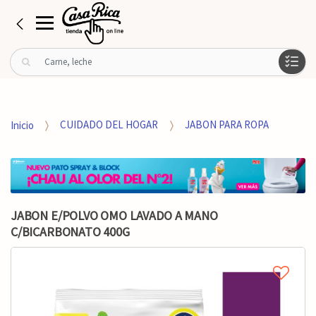
B
u
s
c
a
Inicio
CUIDADO DEL HOGAR
JABON PARA ROPA
r
p
o
r
:
JABON E/POLVO OMO LAVADO A MANO
C/BICARBONATO 400G