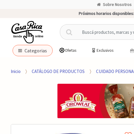
Sobre Nosotros
Próximos horarios disponibles:
B
u
s
c
Categorias
Ofertas
Exclusivos
a
r
p
Inicio
CATÁLOGO DE PRODUCTOS
CUIDADO PERSONA
o
r
: