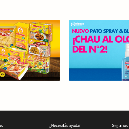
os
¿Necesitás ayuda?
Seguinos 