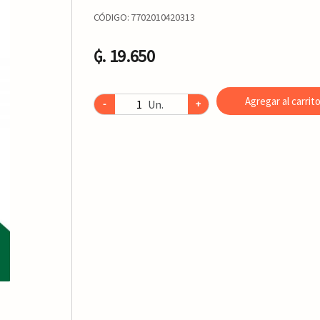
CÓDIGO:
7702010420313
₲. 19.650
Agregar al carrit
Un.
-
+