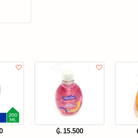
0
₲. 15.500