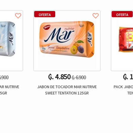
OFERTA
OFERTA
₲. 4.850
₲. 
6.900
₲. 6.900
AR NUTRIVE
JABON DE TOCADOR MAR NUTRIVE
PACK JABO
25GR
SWEET TENTATION 125GR
TEN