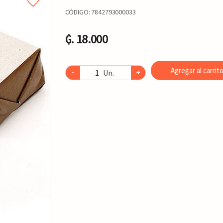
CÓDIGO:
7842793000033
₲. 18.000
Agregar al carrit
Un.
-
+