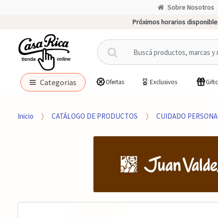
Sobre Nosotros
Próximos horarios disponible
B
u
s
c
Categorias
Ofertas
Exclusivos
Gift
a
r
p
Inicio
CATÁLOGO DE PRODUCTOS
CUIDADO PERSONA
o
r
: