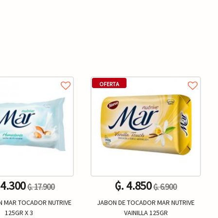
OFERTA
14.300
₲. 4.850
₲. 17.900
₲. 6.900
N MAR TOCADOR NUTRIVE
JABON DE TOCADOR MAR NUTRIVE
125GR X 3
VAINILLA 125GR