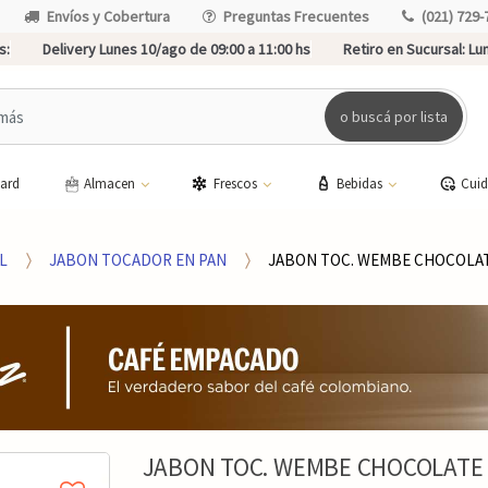
Envíos y Cobertura
Preguntas Frecuentes
(021) 729-
s:
Delivery Lunes 10/ago de 09:00 a 11:00 hs
Retiro en Sucursal:
Lun
o buscá por lista
card
Almacen
Frescos
Bebidas
Cui
L
JABON TOCADOR EN PAN
JABON TOC. WEMBE CHOCOLA
JABON TOC. WEMBE CHOCOLATE