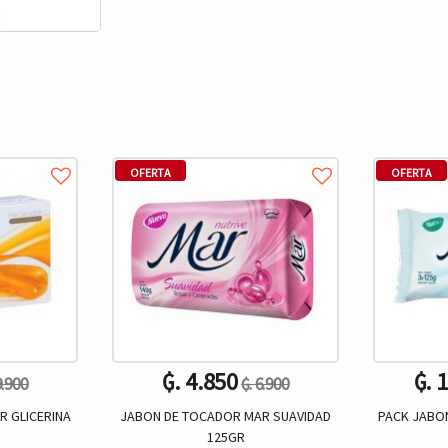
OFERTA
OFERTA
₲. 4.850
₲. 
9.900
₲. 6.900
R GLICERINA
JABON DE TOCADOR MAR SUAVIDAD
PACK JABO
125GR