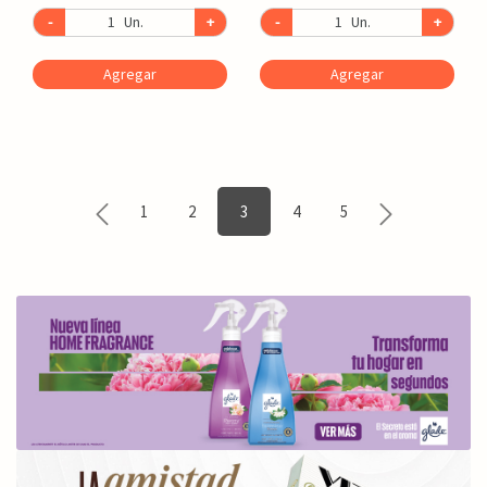
-
Un.
+
-
Un.
+
Agregar
Agregar
1
2
3
4
5