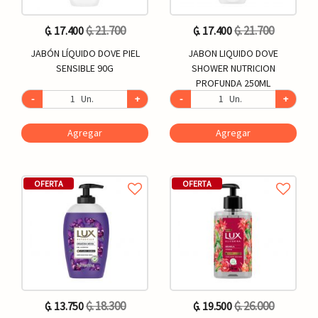
₲. 21.700
₲. 21.700
₲. 17.400
₲. 17.400
JABÓN LÍQUIDO DOVE PIEL
JABON LIQUIDO DOVE
SENSIBLE 90G
SHOWER NUTRICION
PROFUNDA 250ML
-
Un.
+
-
Un.
+
Agregar
Agregar
OFERTA
OFERTA
₲. 18.300
₲. 26.000
₲. 13.750
₲. 19.500