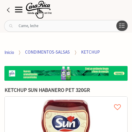
B
u
s
c
a
Inicio
CONDIMENTOS-SALSAS
KETCHUP
r
p
o
r
:
KETCHUP SUN HABANERO PET 320GR