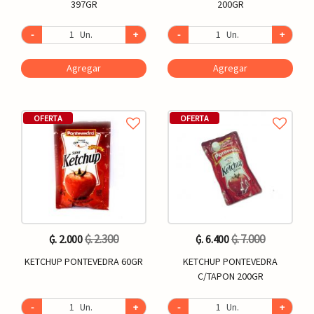
397GR
200GR
-
Un.
+
-
Un.
+
Agregar
Agregar
OFERTA
OFERTA
₲. 2.300
₲. 7.000
₲. 2.000
₲. 6.400
KETCHUP PONTEVEDRA 60GR
KETCHUP PONTEVEDRA
C/TAPON 200GR
-
Un.
+
-
Un.
+