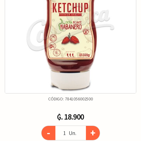
CÓDIGO:
7841056002500
₲. 18.900
-
+
Un.