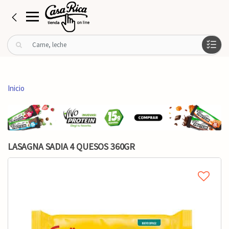
B
u
s
c
a
Inicio
r
p
o
r
:
LASAGNA SADIA 4 QUESOS 360GR