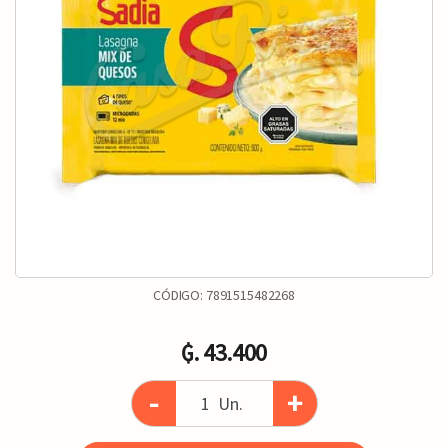
CÓDIGO:
7891515482268
₲. 43.400
-
+
Un.