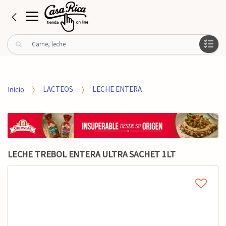
B
u
s
c
a
Inicio
LACTEOS
LECHE ENTERA
r
p
o
r
:
LECHE TREBOL ENTERA ULTRA SACHET 1LT