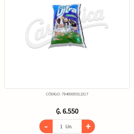
CÓDIGO:
7840005012317
₲. 6.550
-
+
Un.