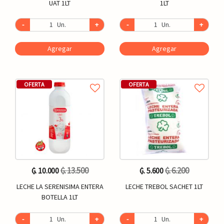
UAT 1LT
1LT
-
Un.
+
-
Un.
+
Agregar
Agregar
OFERTA
OFERTA
₲. 13.500
₲. 6.200
₲. 10.000
₲. 5.600
LECHE LA SERENISIMA ENTERA
LECHE TREBOL SACHET 1LT
BOTELLA 1LT
-
Un.
+
-
Un.
+