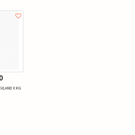
0
ULAND X KG