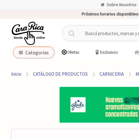
Sobre Nosotros
Próximos horarios disponibles:
B
u
s
c
Categorias
Ofertas
Exclusivos
a
r
p
Inicio
CATÁLOGO DE PRODUCTOS
CARNICERIA
M
o
r
: