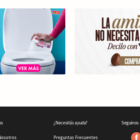
os
¿Necesitás ayuda?
Seguinos 
Nosotros
Preguntas Frecuentes