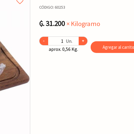
CÓDIGO:
60253
₲. 31.200
× Kilogramo
Un.
-
+
Agregar al carrit
aprox. 0,56 Kg.