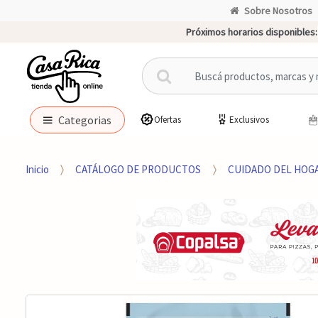
Sobre Nosotros
Próximos horarios disponibles:
B
u
s
c
Categorias
Ofertas
Exclusivos
a
r
p
Inicio
CATÁLOGO DE PRODUCTOS
CUIDADO DEL HOG
o
r
: