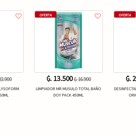
OFERTA
OFERTA
₲. 13.500
₲. 
 22.900
₲. 16.900
 LYSOFORM
LIMPIADOR MR MUSULO TOTAL BAÑO
DESINFECTA
50ML
DOY PACK 450ML
ORI