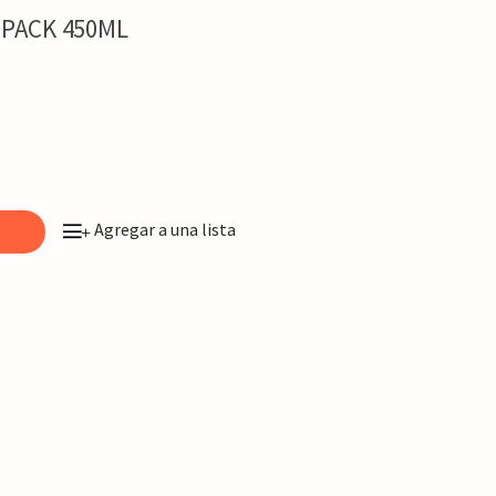
 PACK 450ML
Agregar a una lista
o
+