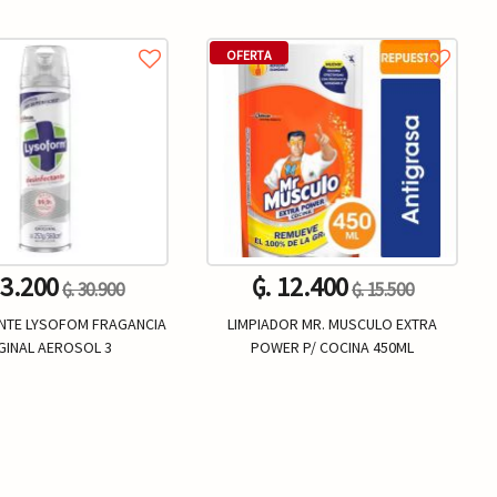
OFERTA
23.200
₲. 12.400
₲. 30.900
₲. 15.500
NTE LYSOFOM FRAGANCIA
LIMPIADOR MR. MUSCULO EXTRA
GINAL AEROSOL 3
POWER P/ COCINA 450ML