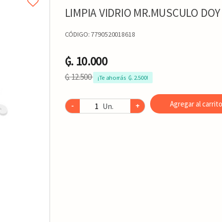
LIMPIA VIDRIO MR.MUSCULO DOY
CÓDIGO:
7790520018618
₲. 10.000
₲. 12.500
¡Te ahorrás  ₲. 2.500!
Agregar al carrit
Un.
-
+