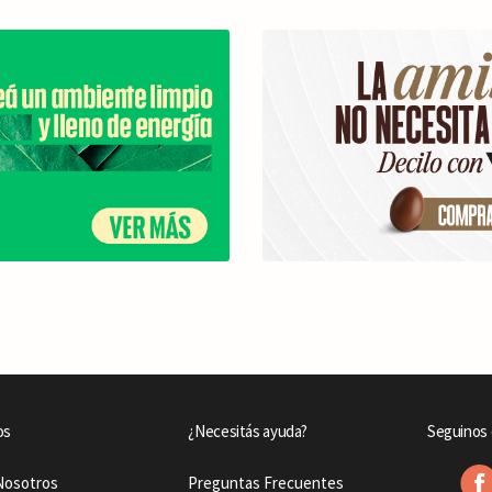
os
¿Necesitás ayuda?
Seguinos 
Nosotros
Preguntas Frecuentes