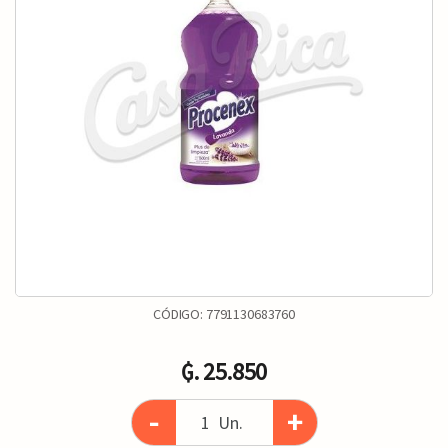
CÓDIGO:
7791130683760
₲. 25.850
-
+
Un.