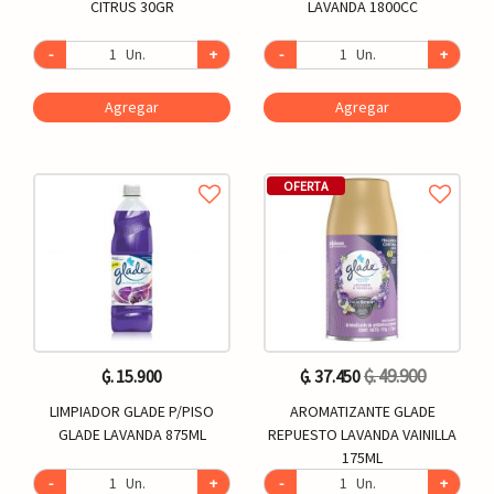
CITRUS 30GR
LAVANDA 1800CC
-
Un.
+
-
Un.
+
Agregar
Agregar
OFERTA
₲. 49.900
₲. 15.900
₲. 37.450
LIMPIADOR GLADE P/PISO
AROMATIZANTE GLADE
GLADE LAVANDA 875ML
REPUESTO LAVANDA VAINILLA
175ML
-
Un.
+
-
Un.
+