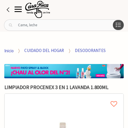
B
u
s
c
a
Inicio
CUIDADO DEL HOGAR
DESODORANTES
r
p
o
r
:
LIMPIADOR PROCENEX 3 EN 1 LAVANDA 1.800ML