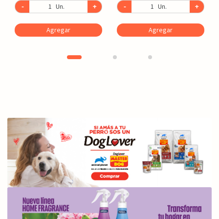
-
Un.
+
-
Un.
+
Agregar
Agregar