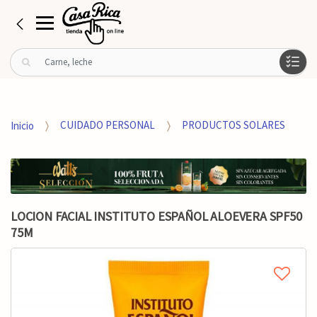
B
u
s
c
a
Inicio
CUIDADO PERSONAL
PRODUCTOS SOLARES
r
p
o
r
:
LOCION FACIAL INSTITUTO ESPAÑOL ALOEVERA SPF50
75M