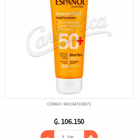
CÓDIGO:
8411047101872
₲. 106.150
-
+
Un.