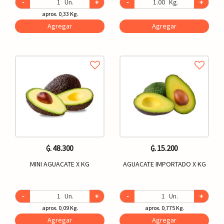
-
Un.
+
-
Kg.
+
aprox. 0,33 Kg.
Agregar
Agregar
₲. 48.300
₲. 15.200
MINI AGUACATE X KG
AGUACATE IMPORTADO X KG
-
Un.
+
-
Un.
+
aprox. 0,09 Kg.
aprox. 0,775 Kg.
Agregar
Agregar