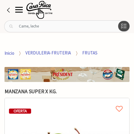
B
u
s
c
a
Inicio
VERDULERIA-FRUTERIA
FRUTAS
r
p
o
r
:
MANZANA SUPER X KG.
OFERTA