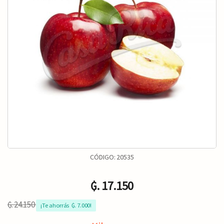
CÓDIGO:
20535
₲. 17.150
₲. 24.150
¡Te ahorrás  ₲. 7.000!