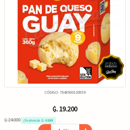
CÓDIGO:
7848900100559
₲. 19.200
₲. 24.000
¡Te ahorrás  ₲. 4.800!