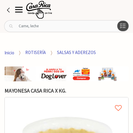
B
u
s
c
a
Inicio
ROTISERÍA
SALSAS Y ADEREZOS
r
p
o
r
:
MAYONESA CASA RICA X KG.