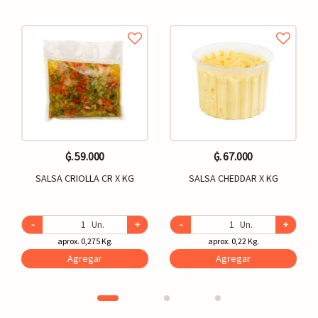
₲. 59.000
₲. 67.000
SALSA CRIOLLA CR X KG
SALSA CHEDDAR X KG
-
Un.
+
-
Un.
+
aprox. 0,275 Kg.
aprox. 0,22 Kg.
Agregar
Agregar