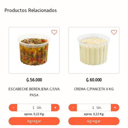
Productos Relacionados
₲. 56.000
₲. 60.000
ESCABECHE BERENJENA C/UVA
CREMA C/PANCETA X KG
PASA
-
Un.
+
-
Un.
+
aprox. 0,22 Kg.
aprox. 0,22 Kg.
Agregar
Agregar