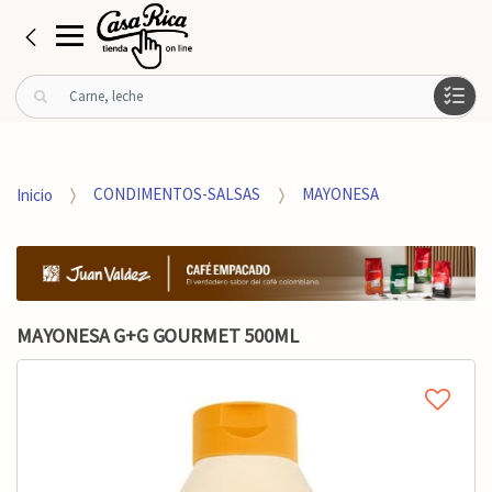
B
u
s
c
a
Inicio
CONDIMENTOS-SALSAS
MAYONESA
r
p
o
r
:
MAYONESA G+G GOURMET 500ML