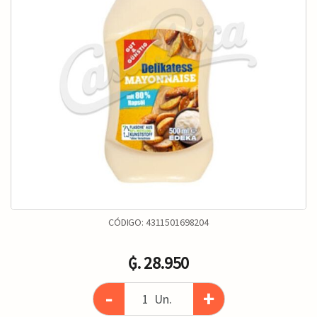
CÓDIGO:
4311501698204
₲. 28.950
-
+
Un.