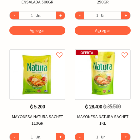
ENSALADA 500GR
250GR
-
Un.
+
-
Un.
+
Agregar
Agregar
OFERTA
₲. 35.500
₲. 5.200
₲. 28.400
MAYONESA NATURA SACHET
MAYONESA NATURA SACHET
113GR
1KL
-
Un.
+
-
Un.
+