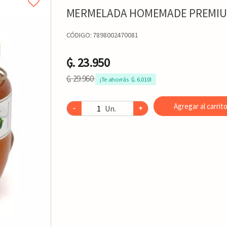
MERMELADA HOMEMADE PREMIU
CÓDIGO:
7898002470081
₲. 23.950
₲. 29.960
¡Te ahorrás  ₲. 6.010!
Agregar al carrit
Un.
-
+