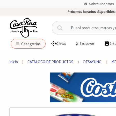
Sobre Nosotros
Próximos horarios disponibles:
B
u
s
c
Categorias
Ofertas
Exclusivos
Gift
a
r
p
Inicio
CATÁLOGO DE PRODUCTOS
DESAYUNO
ME
o
r
: