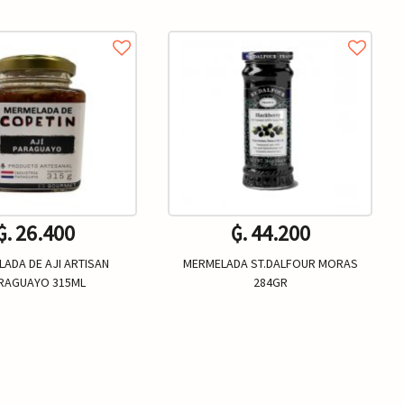
₲. 26.400
₲. 44.200
ADA DE AJI ARTISAN
MERMELADA ST.DALFOUR MORAS
RAGUAYO 315ML
284GR