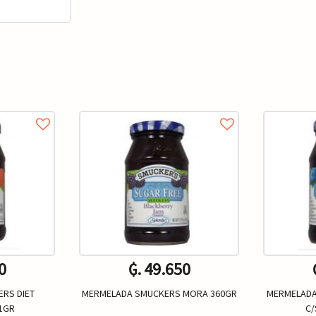
0
₲. 49.650
RS DIET
MERMELADA SMUCKERS MORA 360GR
MERMELADA
1GR
C/