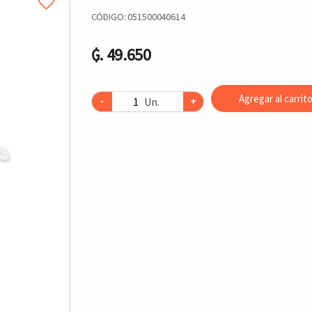
CÓDIGO:
051500040614
₲. 49.650
Agregar al carrit
Un.
-
+