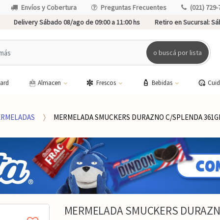
Envíos y Cobertura
Preguntas Frecuentes
(021) 729-
Delivery Sábado 08/ago de 09:00 a 11:00 hs
Retiro en Sucursal:
Sáb
o buscá por lista
card
Almacen
Frescos
Bebidas
Cui
RMELADAS
MERMELADA SMUCKERS DURAZNO C/SPLENDA 361G
MERMELADA SMUCKERS DURAZNO