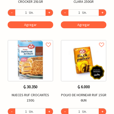
CROCKER 291GR
CLARA 250GR
-
Un.
+
-
Un.
+
Agregar
Agregar
₲. 30.350
₲. 6.000
NUECES RUF CROCANTES
POLVO DE HORNEAR RUF 15GR
150G
6UN
-
Un.
+
-
Un.
+