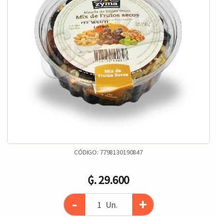
CÓDIGO:
7798130190847
₲. 29.600
-
+
Un.