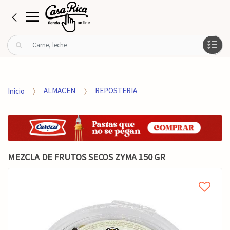
B
u
s
c
a
Inicio
ALMACEN
REPOSTERIA
r
p
o
r
:
MEZCLA DE FRUTOS SECOS ZYMA 150 GR