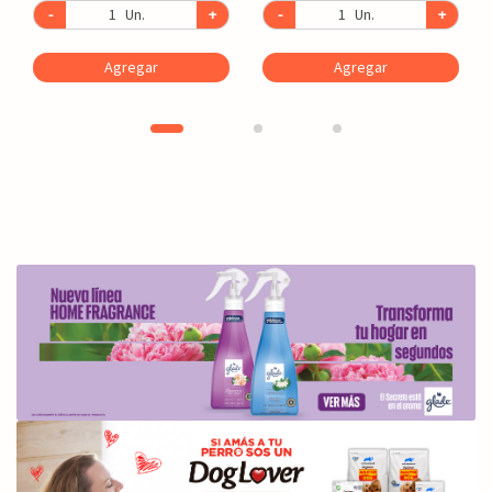
-
Un.
+
-
Un.
+
Agregar
Agregar