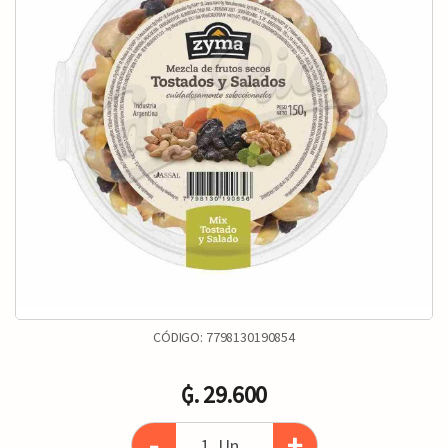
CÓDIGO:
7798130190854
₲. 29.600
-
+
Un.