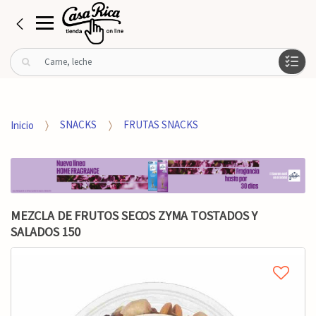
B
u
s
c
a
Inicio
SNACKS
FRUTAS SNACKS
r
p
o
r
:
MEZCLA DE FRUTOS SECOS ZYMA TOSTADOS Y
SALADOS 150