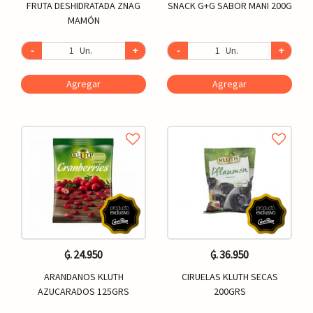
FRUTA DESHIDRATADA ZNAG
SNACK G+G SABOR MANI 200G
MAMÓN
-
Un.
+
-
Un.
+
Agregar
Agregar
₲. 24.950
₲. 36.950
ARANDANOS KLUTH
CIRUELAS KLUTH SECAS
AZUCARADOS 125GRS
200GRS