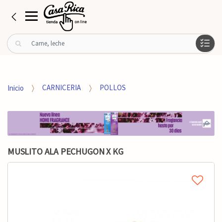
B
u
s
c
a
Inicio
CARNICERIA
POLLOS
r
p
o
r
:
MUSLITO ALA PECHUGON X KG