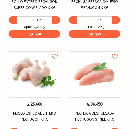
POLLO ENTERO PECHUGON
PECHUGA FRESCA C/HUESO
SUPER CONGELADO X KG
PECHUGON X KG
-
Un.
+
-
Un.
+
aprox. 2,33 Kg.
aprox. 1,02 Kg.
Agregar
Agregar
₲. 25.600
₲. 36.450
MUSLO ESPECIAL ENTERO
PECHUGA DESHUESADA
PECHUGON X KG
PECHUGON S/PIEL X KG