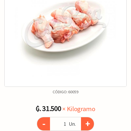
CÓDIGO:
60059
₲. 31.500
× Kilogramo
-
+
Un.