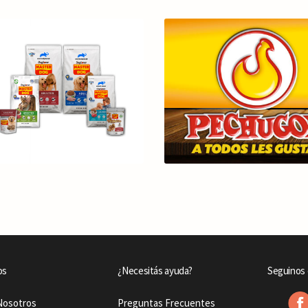
os
¿Necesitás ayuda?
Seguinos 
Nosotros
Preguntas Frecuentes