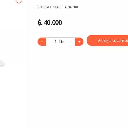
CÓDIGO:
7840064136788
₲. 40.000
Agregar al carrit
Un.
-
+