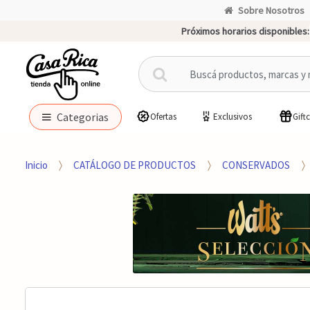
Sobre Nosotros
Próximos horarios disponibles:
B
u
s
c
Categorias
Ofertas
Exclusivos
Gift
a
r
p
Inicio
CATÁLOGO DE PRODUCTOS
CONSERVADOS
o
r
: