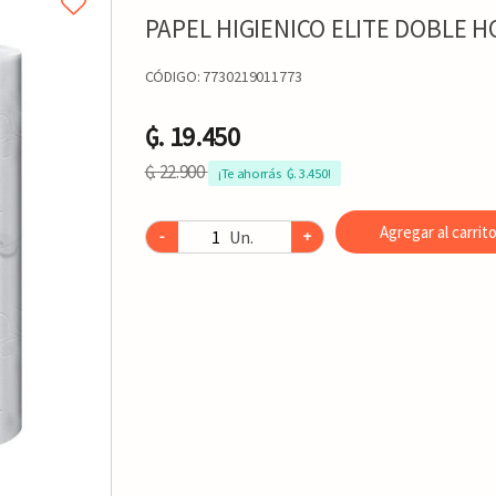
PAPEL HIGIENICO ELITE DOBLE H
CÓDIGO:
7730219011773
₲. 19.450
₲. 22.900
¡Te ahorrás  ₲. 3.450!
Agregar al carrit
Un.
-
+