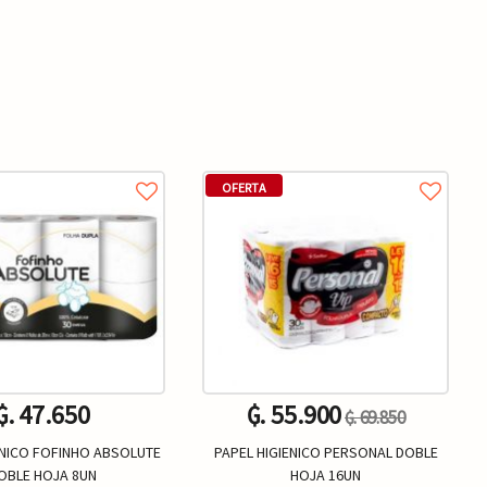
OFERTA
₲. 47.650
₲. 55.900
₲. 69.850
ENICO FOFINHO ABSOLUTE
PAPEL HIGIENICO PERSONAL DOBLE
OBLE HOJA 8UN
HOJA 16UN