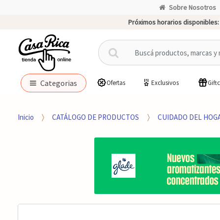
Sobre Nosotros
Próximos horarios disponibles:
B
u
s
c
Categorias
Ofertas
Exclusivos
Gift
a
r
p
Inicio
CATÁLOGO DE PRODUCTOS
CUIDADO DEL HOG
o
r
: