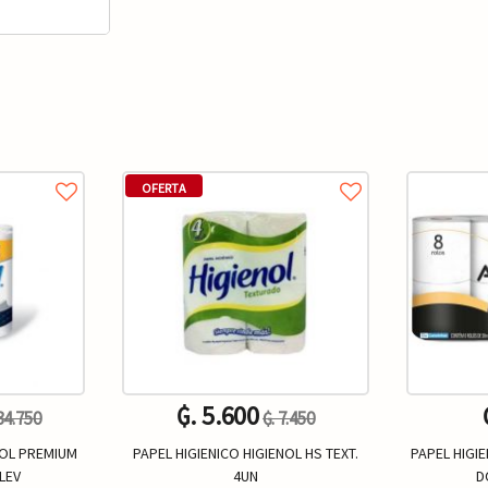
OFERTA
₲. 5.600
 34.750
₲. 7.450
NOL PREMIUM
PAPEL HIGIENICO HIGIENOL HS TEXT.
PAPEL HIGI
LEV
4UN
D