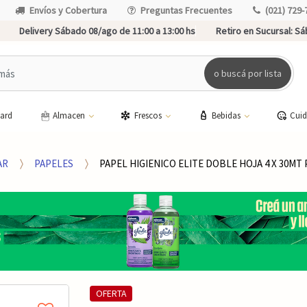
Envíos y Cobertura
Preguntas Frecuentes
(021) 729-
Delivery Sábado 08/ago de 11:00 a 13:00 hs
Retiro en Sucursal:
Sáb
o buscá por lista
card
Almacen
Frescos
Bebidas
Cui
AR
PAPELES
PAPEL HIGIENICO ELITE DOBLE HOJA 4 X 30MT 
OFERTA