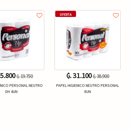
OFERTA
15.800
₲. 31.100
₲. 19.750
₲. 38.900
IENICO PERSONAL NEUTRO
PAPEL HIGIENICO NEUTRO PERSONAL
DH 4UN
8UN