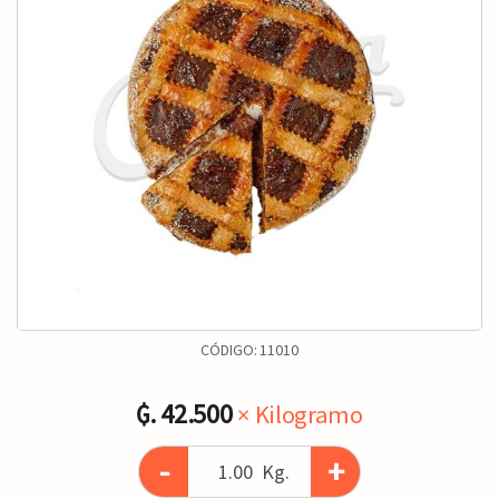
CÓDIGO:
11010
₲. 42.500
× Kilogramo
-
+
Kg.