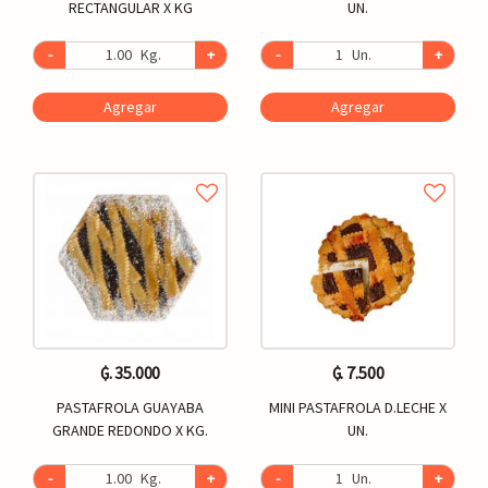
RECTANGULAR X KG
UN.
-
Kg.
+
-
Un.
+
Agregar
Agregar
₲. 35.000
₲. 7.500
PASTAFROLA GUAYABA
MINI PASTAFROLA D.LECHE X
GRANDE REDONDO X KG.
UN.
-
Kg.
+
-
Un.
+