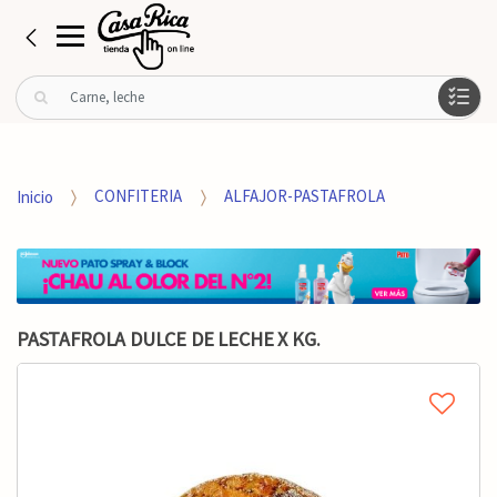
B
u
s
c
a
Inicio
CONFITERIA
ALFAJOR-PASTAFROLA
r
p
o
r
:
PASTAFROLA DULCE DE LECHE X KG.