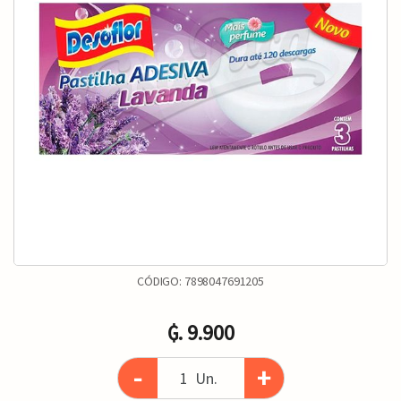
CÓDIGO:
7898047691205
₲. 9.900
-
+
Un.