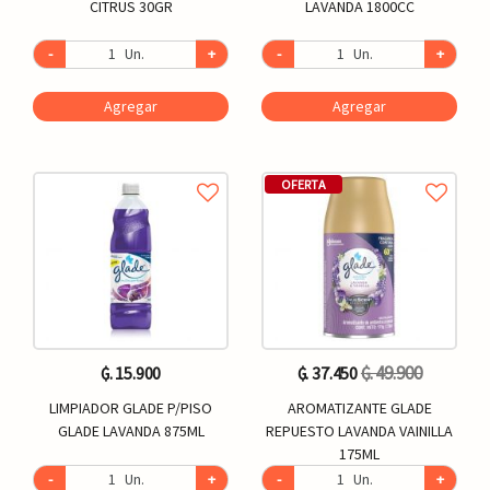
CITRUS 30GR
LAVANDA 1800CC
-
Un.
+
-
Un.
+
Agregar
Agregar
OFERTA
₲. 49.900
₲. 15.900
₲. 37.450
LIMPIADOR GLADE P/PISO
AROMATIZANTE GLADE
GLADE LAVANDA 875ML
REPUESTO LAVANDA VAINILLA
175ML
-
Un.
+
-
Un.
+