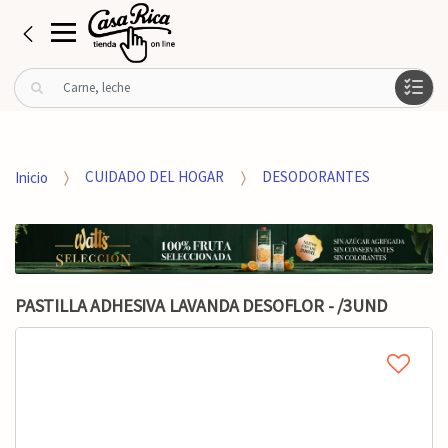
B
u
s
c
a
Inicio
CUIDADO DEL HOGAR
DESODORANTES
r
p
o
r
:
PASTILLA ADHESIVA LAVANDA DESOFLOR - /3UND