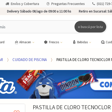
Envíos y Cobertura
Preguntas Frecuentes
(021) 729-
Delivery Sábado 08/ago de 09:00 a 11:00 hs
Retiro en Sucursal:
Sáb
o buscá por lista
card
Almacen
Frescos
Bebidas
Cui
AR
CUIDADO DE PISCINA
PASTILLA DE CLORO TECNOCLOR 
PASTILLA DE CLORO TECNOCLOR 