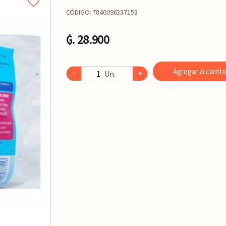
CÓDIGO:
7840096337153
₲. 28.900
Agregar al carrit
Un.
-
+