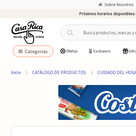
Sobre Nosotros
Próximos horarios disponibles:
B
u
s
c
Categorias
Ofertas
Exclusivos
Gift
a
r
p
Inicio
CATÁLOGO DE PRODUCTOS
CUIDADO DEL HOG
o
r
: