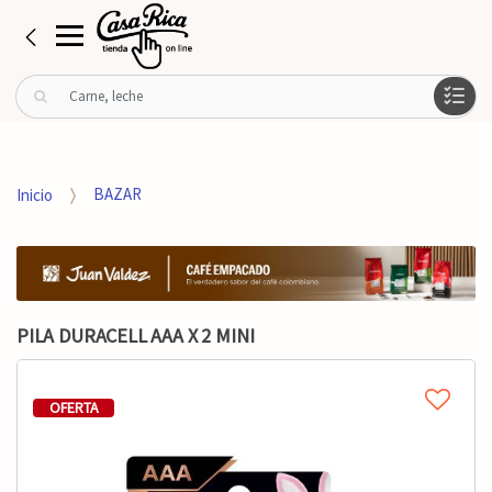
B
u
s
c
a
Inicio
BAZAR
r
p
o
r
:
PILA DURACELL AAA X 2 MINI
OFERTA