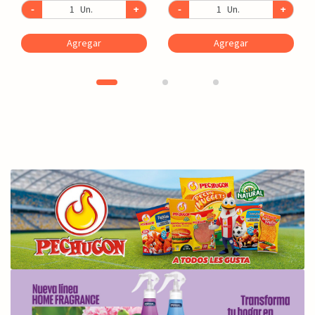
-
Un.
+
-
Un.
+
Agregar
Agregar