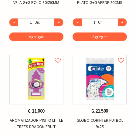
VELA G+G ROJO 80X50MM
PLATO G+G VERDE 20CMS
-
Un.
+
-
Un.
+
Agregar
Agregar
₲. 11.000
₲. 21.500
AROMATIZADOR PINITO LITTLE
GLOBO CORINTER FUTBOL
TREES DRAGON FRUIT
9x25