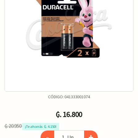
CÓDIGO:
041333001074
₲. 16.800
₲. 20.950
¡Te ahorrás  ₲. 4.150!
-
+
Un.