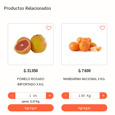
Productos Relacionados
₲. 31.050
₲. 7.600
POMELO ROSADO
MANDARINA NACIONAL X KG.
IMPORTADO X KG.
-
Un.
+
-
Kg.
+
aprox. 0,33 Kg.
Agregar
Agregar