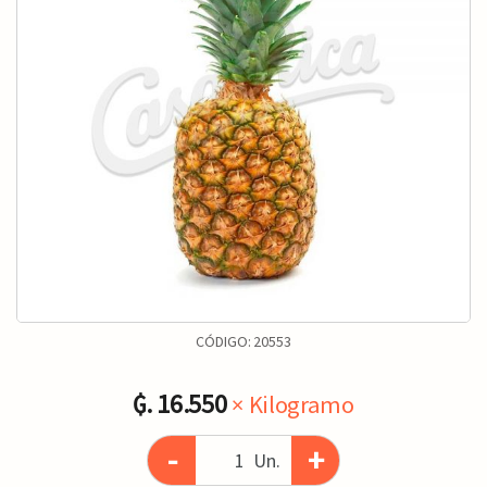
CÓDIGO:
20553
₲. 16.550
× Kilogramo
-
+
Un.