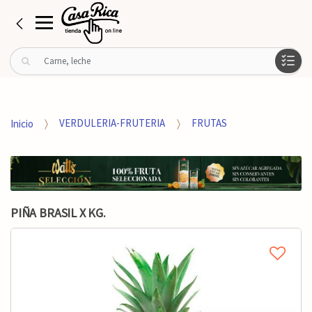
B
u
s
c
a
Inicio
VERDULERIA-FRUTERIA
FRUTAS
r
p
o
r
:
PIÑA BRASIL X KG.