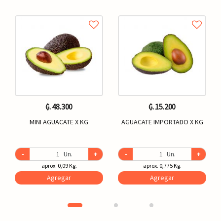
₲. 48.300
₲. 15.200
MINI AGUACATE X KG
AGUACATE IMPORTADO X KG
-
Un.
+
-
Un.
+
aprox. 0,09 Kg.
aprox. 0,775 Kg.
Agregar
Agregar