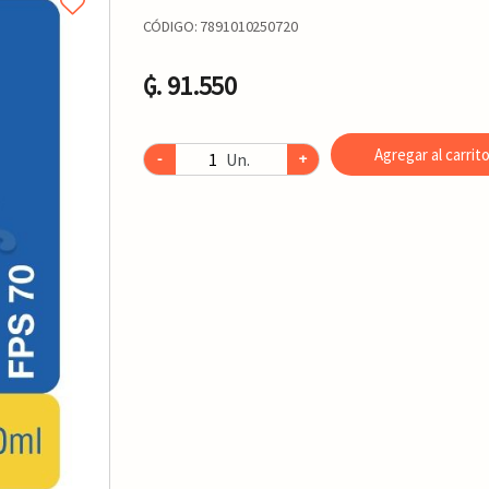
CÓDIGO:
7891010250720
₲. 91.550
Agregar al carrit
Un.
-
+