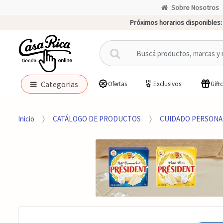
Sobre Nosotros
Próximos horarios disponibles:
B
u
s
c
Categorias
Ofertas
Exclusivos
Gift
a
r
p
Inicio
CATÁLOGO DE PRODUCTOS
CUIDADO PERSONA
o
r
: