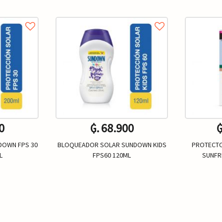
0
₲. 68.900
₲
DOWN FPS 30
BLOQUEADOR SOLAR SUNDOWN KIDS
PROTECT
L
FPS60 120ML
SUNFR