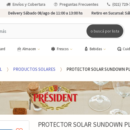
Envíos y Cobertura
Preguntas Frecuentes
(021) 729-
Delivery Sábado 08/ago de 11:00 a 13:00 hs
Retiro en Sucursal:
Sáb
o buscá por lista
card
Almacen
Frescos
Bebidas
Cui
L
PRODUCTOS SOLARES
PROTECTOR SOLAR SUNDOWN PLA
PROTECTOR SOLAR SUNDOWN PLA