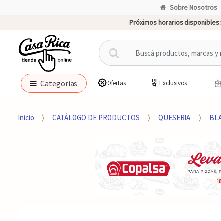
Sobre Nosotros
Próximos horarios disponibles:
B
u
s
c
Categorias
Ofertas
Exclusivos
a
r
p
Inicio
CATÁLOGO DE PRODUCTOS
QUESERIA
BL
o
r
: