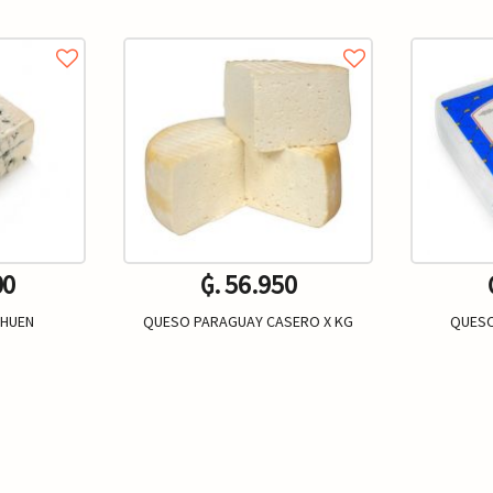
00
₲. 56.950
EHUEN
QUESO PARAGUAY CASERO X KG
QUESO