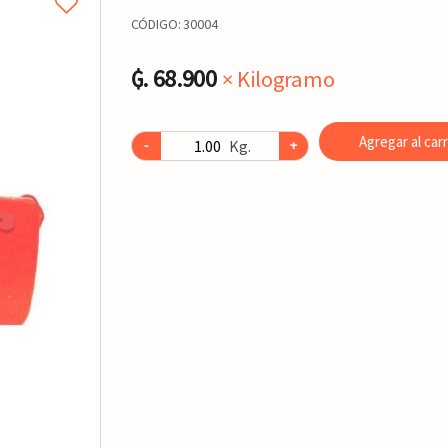
CÓDIGO:
30004
₲. 68.900
× Kilogramo
Agregar al carr
Kg.
-
+