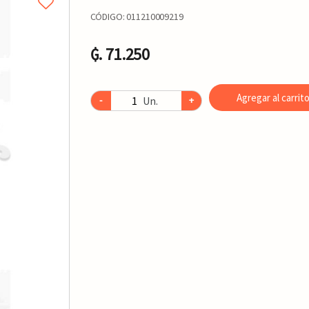
CÓDIGO:
011210009219
₲. 71.250
Agregar al carrit
Un.
-
+