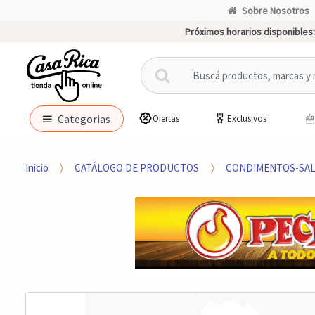
Sobre Nosotros
Próximos horarios disponibles:
B
u
s
c
Categorias
Ofertas
Exclusivos
a
r
p
Inicio
CATÁLOGO DE PRODUCTOS
CONDIMENTOS-SAL
o
r
: