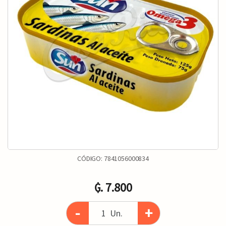
CÓDIGO:
7841056000834
₲. 7.800
-
+
Un.