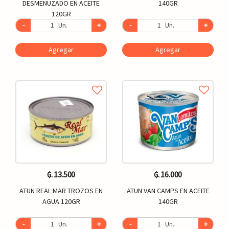
DESMENUZADO EN ACEITE
140GR
120GR
-
Un.
+
-
Un.
+
Agregar
Agregar
₲. 13.500
₲. 16.000
ATUN REAL MAR TROZOS EN
ATUN VAN CAMPS EN ACEITE
AGUA 120GR
140GR
-
Un.
+
-
Un.
+