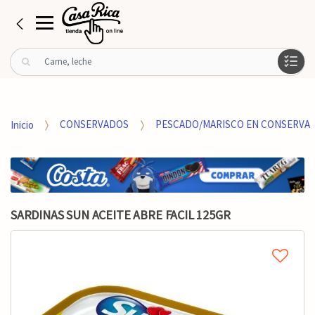
B
u
s
c
a
Inicio
CONSERVADOS
PESCADO/MARISCO EN CONSERVA
r
p
o
r
:
SARDINAS SUN ACEITE ABRE FACIL 125GR