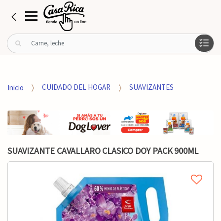
B
u
s
c
a
Inicio
CUIDADO DEL HOGAR
SUAVIZANTES
r
p
o
r
:
SUAVIZANTE CAVALLARO CLASICO DOY PACK 900ML