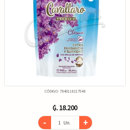
CÓDIGO:
7840118217548
₲. 18.200
-
+
Un.