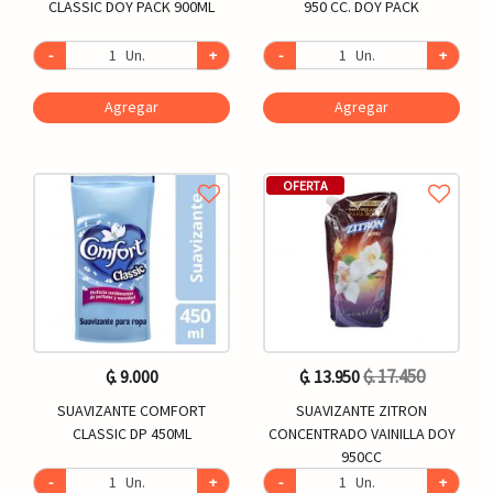
CLASSIC DOY PACK 900ML
950 CC. DOY PACK
-
Un.
+
-
Un.
+
Agregar
Agregar
OFERTA
₲. 17.450
₲. 9.000
₲. 13.950
SUAVIZANTE COMFORT
SUAVIZANTE ZITRON
CLASSIC DP 450ML
CONCENTRADO VAINILLA DOY
950CC
-
Un.
+
-
Un.
+